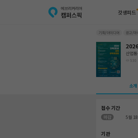
갓생피드
기획/아이디어
광고/마
202
산업통
530
소개
접수 기간
마감
5월 18
기관