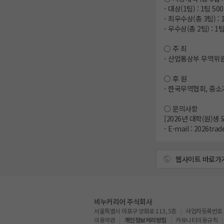
- 대상(1팀) : 1팀 5
- 최우수상(총 3팀) :
- 우수상(총 2팀) : 
○ 주 최
- 산업통상부 무역위
○ 후 원
- 한국무역협회, 중
○ 문의사항
[2026년 대학(원)
- E-mail : 2026tr
웹사이트 바로가
비누커리어 주식회사
서울특별시 마포구 양화로 113, 5층
사업자등록번호 : 5
이용약관
개인정보처리방침
커뮤니티이용규칙