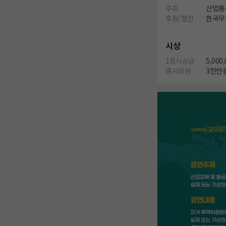
주최
산업통
후원/협찬
한국무
시상
1등시상금
5,000
총시상금
3천만