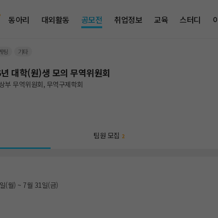
동아리
대외활동
공모전
취업정보
교육
스터디
케팅
기타
6년 대학(원)생 모의 무역위원회
상부 무역위원회, 무역구제학회
팀원 모집
2
일(월) ~ 7월 31일(금)