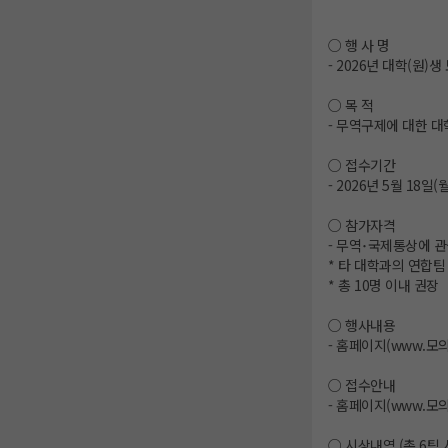
○ 행 사 명
- 2026년 대학(원)
○ 목 적
- 무역구제에 대한 대
○ 접수기간
- 2026년 5월 18일(
○ 참가자격
- 무역･국제통상에 관
* 타 대학과의 연합팀
* 총 10명 이내 권장
○ 행사내용
- 홈페이지(www.모
○ 접수안내
- 홈페이지(www.모
○ 시상내역 (총 6팀 