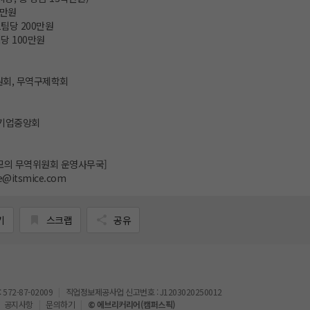
00만원
 1팀당 200만원
1팀당 100만원
원회, 무역구제학회
소기업중앙회
생 모의 무역위원회 운영사무국]
ade@itsmice.com
기
스크랩
공유
72-87-02009
직업정보제공사업 신고번호 : J1203020250012
공지사항
문의하기
© 에브리커리어(캠퍼스픽)