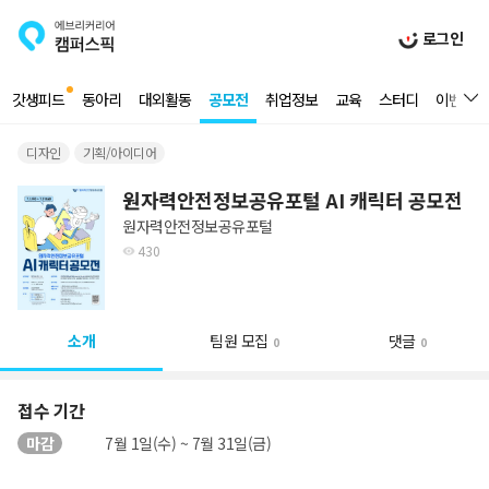
로그인
갓생피드
동아리
대외활동
공모전
취업정보
교육
스터디
이벤트
디자인
기획/아이디어
원자력안전정보공유포털 AI 캐릭터 공모전
원자력안전정보공유포털
430
소개
팀원 모집
댓글
0
0
접수 기간
마감
7월 1일(수) ~ 7월 31일(금)