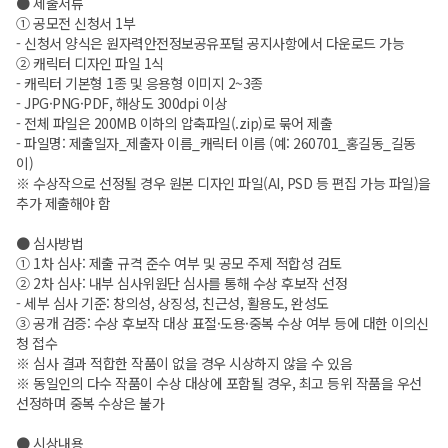
● 제출서류
① 공모전 신청서 1부
- 신청서 양식은 원자력안전정보공유포털 공지사항에서 다운로드 가능
② 캐릭터 디자인 파일 1식
- 캐릭터 기본형 1종 및 응용형 이미지 2~3종
- JPG·PNG·PDF, 해상도 300dpi 이상
- 전체 파일은 200MB 이하의 압축파일(.zip)로 묶어 제출
- 파일명: 제출일자_제출자 이름_캐릭터 이름 (예: 260701_홍길동_길동
이)
※ 수상작으로 선정될 경우 원본 디자인 파일(AI, PSD 등 편집 가능 파일)을
추가 제출해야 함
● 심사방법
① 1차 심사: 제출 규격 준수 여부 및 공모 주제 적합성 검토
② 2차 심사: 내부 심사위원단 심사를 통해 수상 후보작 선정
- 세부 심사 기준: 창의성, 상징성, 친근성, 활용도, 완성도
③ 공개 검증: 수상 후보작 대상 표절·도용·중복 수상 여부 등에 대한 이의신
청 접수
※ 심사 결과 적합한 작품이 없을 경우 시상하지 않을 수 있음
※ 동일인의 다수 작품이 수상 대상에 포함될 경우, 최고 등위 작품을 우선
선정하며 중복 수상은 불가
● 시상내용