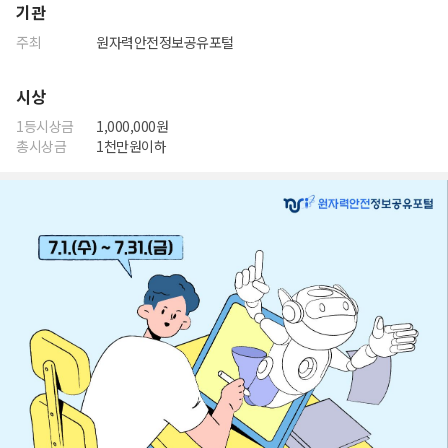
기관
주최
원자력안전정보공유포털
시상
1등시상금
1,000,000원
총시상금
1천만원이하