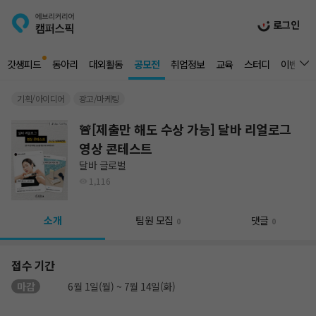
로그인
갓생피드
동아리
대외활동
공모전
취업정보
교육
스터디
이벤트
기획/아이디어
광고/마케팅
🚨[제출만 해도 수상 가능] 달바 리얼로그
영상 콘테스트
달바 글로벌
1,116
소개
팀원 모집
댓글
0
0
접수 기간
마감
6월 1일(월) ~ 7월 14일(화)