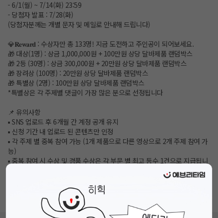
- 6/1(월) ~ 7/14(화) 23:59
- 당첨자 발표 : 7/28(화)
(당첨자분께는 개별 문자 및 메일로 안내해 드립니다)
💎𝐑𝐞𝐰𝐚𝐫𝐝 : 수상자만 총 133명! 지금 도전하고 주인공이 되어보세요.
🎁 대상(1명) : 상금 1,000,000원 + 100만원 상당 달바제품 랜덤박스
🎁 2등 (30명) : 상금 300,000원 + 20만원 상당 달바제품 랜덤박스
🎁 장려상 (100명) : 20만원 상당 달바제품 랜덤박스
🎁 특별상 (2명) : 100만원 상당 달바제품 랜덤박스
*특별상은 각 주제별 댓글이 가장 많은 분으로 선정됩니다
📌 유의사항
▪ SNS 업로드 후 6개월 간 계정 공개 유지
▪ 신청 기간 내 업로드 된 콘텐츠만 인정
▪ 각 주제 별 중복 참여 가능 (1개 제품으로 다른 영상으로 2개 주제 참여 가
능)
▪ 중복 참여 시 수상 및 경품 수상은 각 부문 별 최고 등수 1건으로 지급됩니
다
▪ 영상 or 설명란에 하기 문구가 반드시 삽입되어야 합니다
"본 콘테스트는 달바 글로벌이 주최하며 , 참가자에게는 우수작 선정 시 보
상금(상품)이 지급될 수 있습니다"