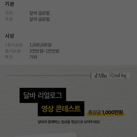
기관
주최
달바 글로벌
주관
달바 글로벌
시상
1등시상금
1,000,000원
총시상금
3천만원~1천만원
특전
기타