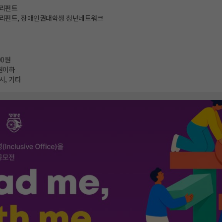
리펀트
리펀트, 장애인권대학생 청년네트워크
00원
원이하
시, 기타