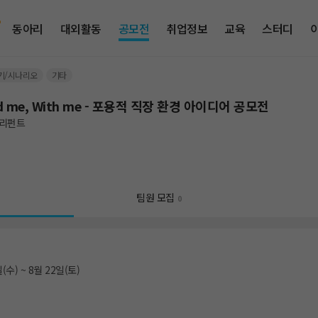
동아리
대외활동
공모전
취업정보
교육
스터디
기/시나리오
기타
d me, With me - 포용적 직장 환경 아이디어 공모전
리펀트
팀원 모집
0
(수) ~ 8월 22일(토)