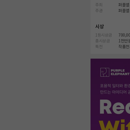
주최
퍼플엘
주관
퍼플엘
시상
1등시상금
700,0
총시상금
1천만
특전
작품전