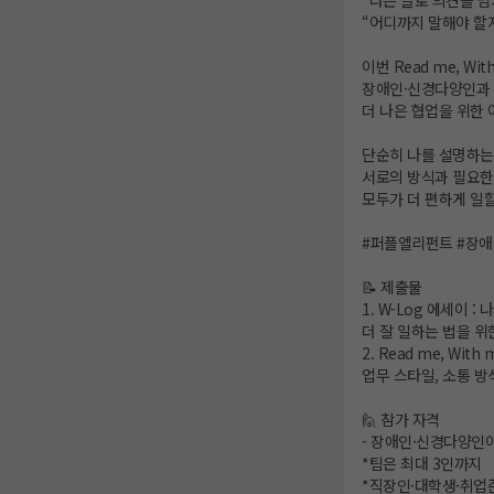
“나는 글로 의견을 남
“어디까지 말해야 할
이번 Read me, W
장애인·신경다양인과 
더 나은 협업을 위한
단순히 나를 설명하는
서로의 방식과 필요한 
모두가 더 편하게 일할 
#퍼플엘리펀트 #장
📝 제출물
1. W-Log 에세이 :
더 잘 일하는 법을 위
2. Read me, Wi
업무 스타일, 소통 방
🙋 참가 자격
- 장애인·신경다양인이
*팀은 최대 3인까지
*직장인·대학생·취업