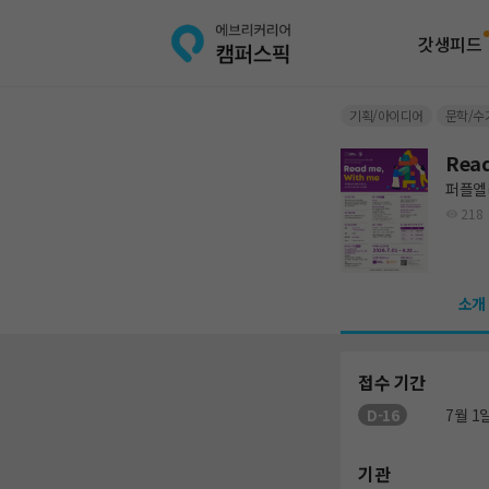
갓생피드
기획/아이디어
문학/수
Rea
퍼플엘
218
소개
접수 기간
D-16
7월 1일
기관