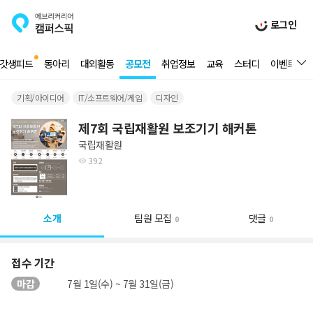
로그인
갓생피드
동아리
대외활동
공모전
취업정보
교육
스터디
이벤트
기획/아이디어
IT/소프트웨어/게임
디자인
제7회 국립재활원 보조기기 해커톤
국립재활원
392
소개
팀원 모집
댓글
0
0
접수 기간
마감
7월 1일(수) ~ 7월 31일(금)