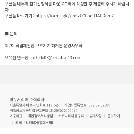
구글폼 내부의 참가신청서를 다운로드하여 작성한 후 제출해 주시기 바랍니
다.
구글폼 바로가기 :
https://forms.gle/ppEzCCCoeU1APDum7
■ 문의
제7회 국립재활원 보조기기 해커톤 운영사무국
오유진 연구원 | artedu03@creative13.com
비누커리어 주식회사
서울특별시 마포구 양화로 113, 5층
사업자등록번호 : 572-87-02009
직업정보제공사업 신고번호 : J1203020250012
이용약관
개인정보처리방침
커뮤니티이용규칙
공지사항
문의하기
© 에브리커리어(캠퍼스픽)