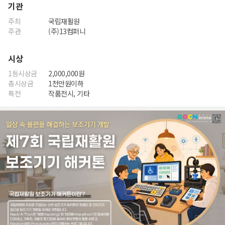
기관
주최
국립재활원
주관
(주)13컴퍼니
시상
1등시상금
2,000,000원
총시상금
1천만원이하
특전
작품전시, 기타