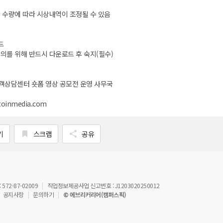
및 수량에 따라 시상내역이 조정될 수 있음
드
동의를 위해 반드시 다운로드 후 숙지(필수)
고객상담센터 숏폼 영상 공모전 운영 사무국
toinmedia.com
기
스크랩
공유
72-87-02009
직업정보제공사업 신고번호 : J1203020250012
공지사항
문의하기
© 에브리커리어(캠퍼스픽)