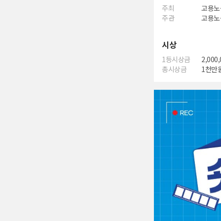
주최
고용노
주관
고용노
시상
1등시상금
2,000
총시상금
1천만