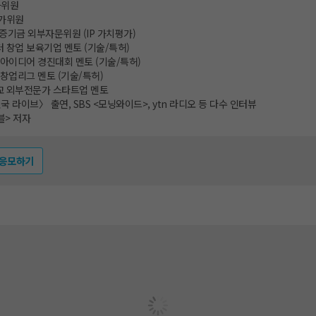
가위원
가위원
기금 외부자문위원 (IP 가치평가)
창업 보육기업 멘토 (기술/특허)
아이디어 경진대회 멘토 (기술/특허)
창업리그 멘토 (기술/특허)
 외부전문가 스타트업 멘토
국 라이브〉 출연, SBS <모닝와이드>, ytn 라디오 등 다수 인터뷰
블> 저자
 응모하기