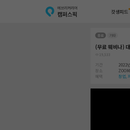
갓생피드
종료
기타
(무료 웨비나) 
19,533
기간
2022년
장소
ZOOM
혜택
창업,