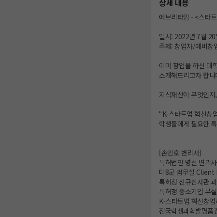
상세 내용
에브리타임 - <스타트
일시: 2022년 7월 2
주제: 창업자/예비창업
이미 창업을 하신 대
소개해드리고자 합니
지식재산이 무엇인지,
“K-스타트업 혁신창
학생들에게 필요한 특
[손인호 변리사]
특허법인 명신 변리사
미8군 법무실 Client L
특허청 신규심사관 과
특허청 중소기업 부설
K-스타트업 혁신창업
전국학생과학발명품경