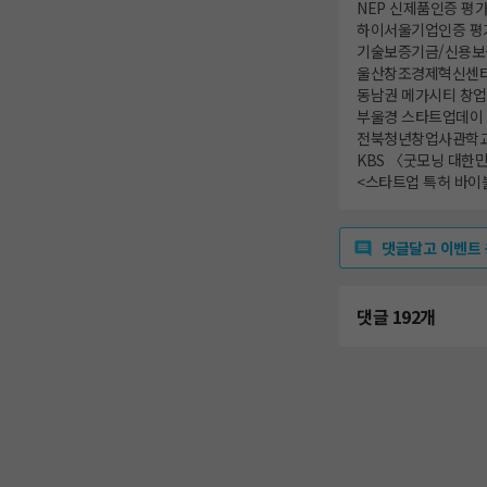
NEP 신제품인증 평
하이서울기업인증 평
기술보증기금/신용보증
울산창조경제혁신센터 
동남권 메가시티 창업
부울경 스타트업데이 
전북청년창업사관학교
KBS 〈굿모닝 대한민
<스타트업 특허 바이
댓글달고 이벤트
댓글 192개