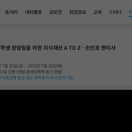
동아리
대외활동
공모전
취업정보
교육
스터디
대학생 창업팀을 위한 지식재산 A TO Z - 손인호 변리사
 7월 15일(금)
~ 2022년 7월 19일(화)
으로 진행 (댓글 참여자에게 링크 전달)
 지식재산에 관심 있는 대학생 누구나 참여 가능