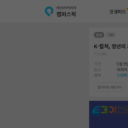
갓생피드
종료
기타
K-컬처, 청년의
1,206
기간
5월 9
장소
국회의
혜택
스타벅스
웹사이트 바로가기