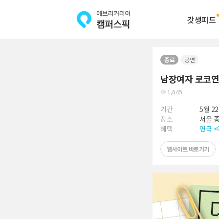
갓생피드
종료
공연
남장여자 로코연
1,645
기간
5월 2
장소
서울 종
혜택
연극 <
웹사이트 바로가기