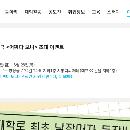
동아리
대외활동
공모전
취업정보
교육
스터디
극 <어쩌다 보니> 초대 이벤트
2일(금)
~ 5월 28일(목)
로구 창경궁로 34길 24-6. 지하1층 샤봉디씨어터 (매표소: 건물 지하1층)
어쩌다 보니> 관람권 30명 (1인 2매, 총 60매)