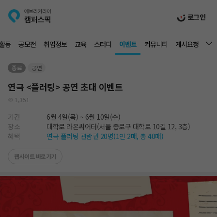
로그인
활동
공모전
취업정보
교육
스터디
이벤트
커뮤니티
게시요청
종료
공연
연극 <플러팅> 공연 초대 이벤트
1,351
기간
6월 4일(목)
~ 6월 10일(수)
장소
대학로 라온씨어터(서울 종로구 대학로 10길 12, 3층)
혜택
연극 플러팅 관람권 20명(1인 2매, 총 40매)
웹사이트 바로가기