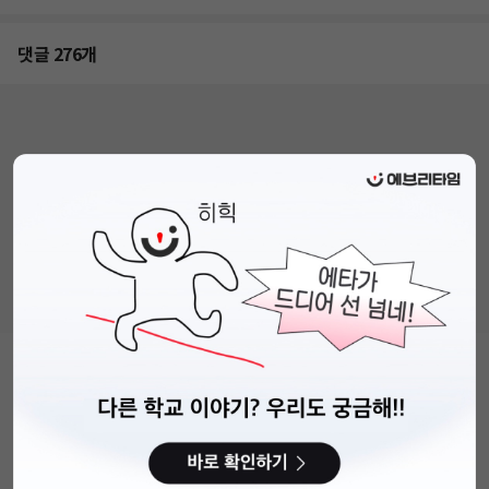
댓글 276개
비누커리어 주식회사
서울특별시 마포구 양화로 113, 5층
사업자등록번호 : 572-87-02009
직업정보제공사업 신고번호 : J1203020250012
이용약관
개인정보처리방침
커뮤니티이용규칙
공지사항
문의하기
© 에브리커리어(캠퍼스픽)