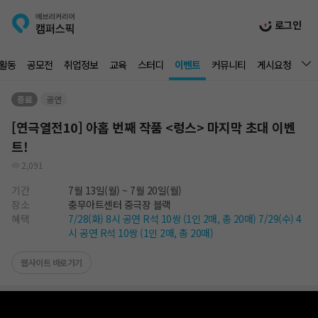
로그인
활동
공모전
취업정보
교육
스터디
이벤트
커뮤니티
게시요청
종료
공연
[연극열전10] 아홉 번째 작품 <렁스> 마지막 초대 이벤
트!
2,091
기간
7월 13일(월)
~ 7월 20일(월)
장소
충무아트센터 중극장 블랙
혜택
7/28(화) 8시 공연 R석 10쌍 (1인 2매, 총 20매) 7/29(수) 4
시 공연 R석 10쌍 (1인 2매, 총 20매)
웹사이트 바로가기