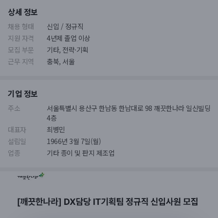
상세 정보
채용 형태
신입 / 정규직
지원 자격
4년제 졸업 이상
모집 부문
기타, 전략·기획
근무 지역
충북, 서울
기업 정보
주소
서울특별시 용산구 한남동 한남대로 98 깨끗한나라 일신빌딩
4층
대표자
최병민
설립일
1966년 3월 7일(월)
업종
기타 종이 및 판지 제조업