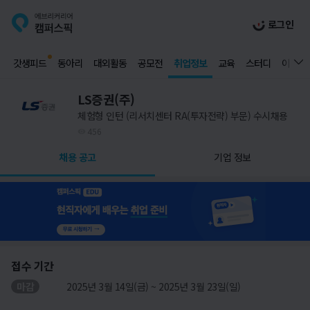
로그인
갓생피드
동아리
대외활동
공모전
취업정보
교육
스터디
이벤트
LS증권(주)
체험형 인턴 (리서치센터 RA(투자전략) 부문) 수시채용
456
채용 공고
기업 정보
접수 기간
마감
2025년 3월 14일(금) ~ 2025년 3월 23일(일)