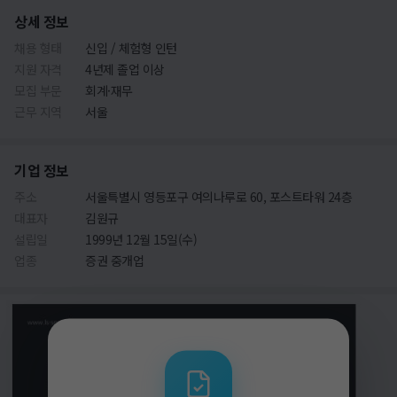
상세 정보
채용 형태
신입 / 체험형 인턴
지원 자격
4년제 졸업 이상
모집 부문
회계·재무
근무 지역
서울
기업 정보
주소
서울특별시 영등포구 여의나루로 60, 포스트타워 24층
대표자
김원규
설립일
1999년 12월 15일(수)
업종
증권 중개업