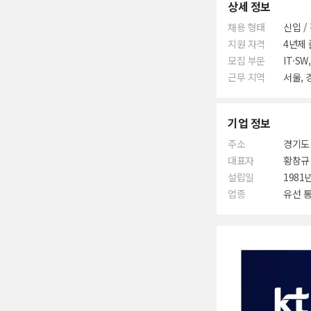
상세 정보
채용 형태
신입 /
지원 자격
4년제 
모집 부문
IT·S
근무 지역
서울, 
기업 정보
주소
경기도 
대표자
황창규
설립일
1981년
업종
유선 