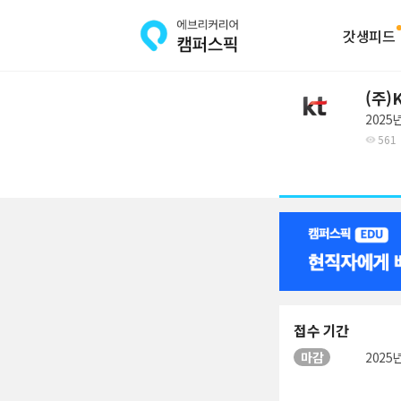
갓생피드
(주)
2025
561
접수 기간
마감
2025년