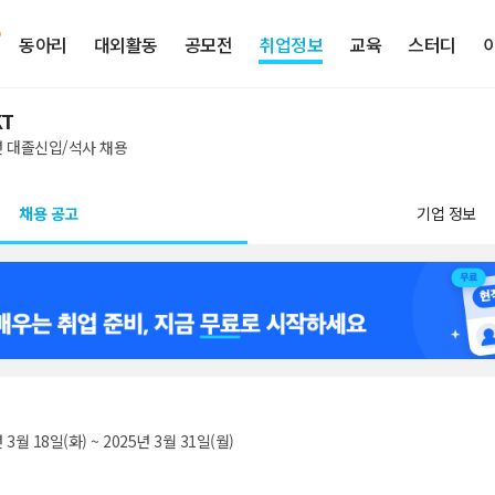
동아리
대외활동
공모전
취업정보
교육
스터디
KT
년 대졸신입/석사 채용
채용 공고
기업 정보
 3월 18일(화) ~ 2025년 3월 31일(월)