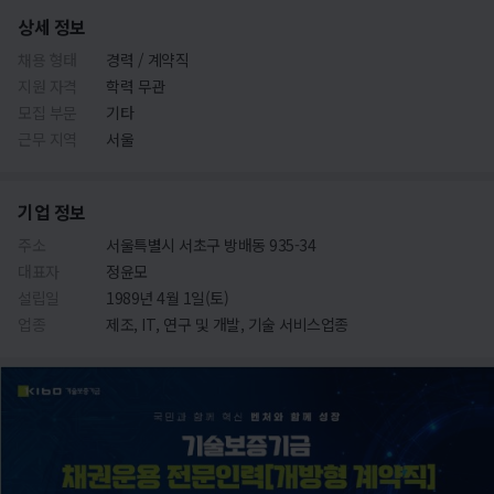
상세 정보
채용 형태
경력 / 계약직
지원 자격
학력 무관
모집 부문
기타
근무 지역
서울
기업 정보
주소
서울특별시 서초구 방배동 935-34
대표자
정윤모
설립일
1989년 4월 1일(토)
업종
제조, IT, 연구 및 개발, 기술 서비스업종