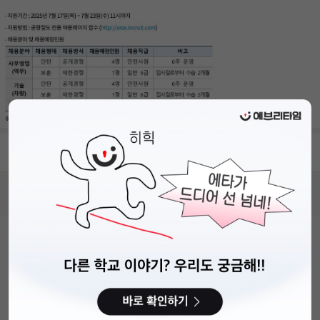
- 접수 기간 : 2025.07.17~2025.07.23
비누커리어 주식회사
서울특별시 마포구 양화로 113, 5층
사업자등록번호 : 572-87-02009
직업정보제공사업 신고번호 : J1203020250012
이용약관
개인정보처리방침
커뮤니티이용규칙
공지사항
문의하기
© 에브리커리어(캠퍼스픽)