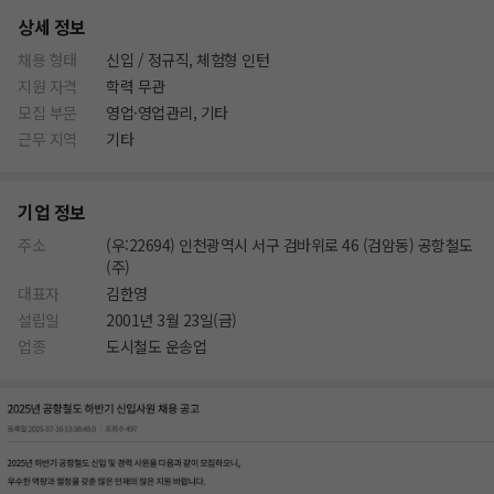
상세 정보
채용 형태
신입 / 정규직, 체험형 인턴
지원 자격
학력 무관
모집 부문
영업·영업관리, 기타
근무 지역
기타
기업 정보
주소
(우:22694) 인천광역시 서구 검바위로 46 (검암동) 공항철도
(주)
대표자
김한영
설립일
2001년 3월 23일(금)
업종
도시철도 운송업