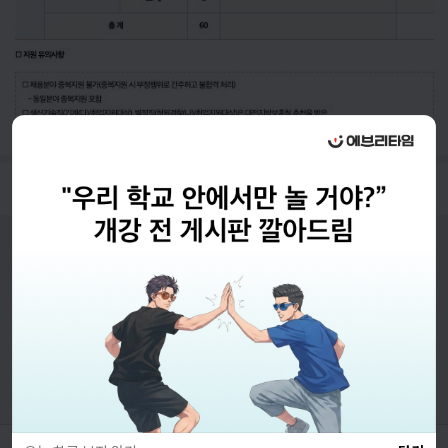
- 채용기간: 2025-08-04 ~ 2025-08-19
비누커리어 주식회사
서울특별시 마포구 양화로 113, 5층
사업자등록번호 : 572-87-02009
직업정보제공사업 신고번호 : J1203020250012
이용약관
개인정보처리방침
커뮤니티이용규칙
공지사항
문의하기
© 에브리커리어(캠퍼스픽)