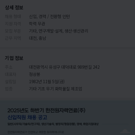
상세 정보
채용 형태
신입, 경력 / 전환형 인턴
지원 자격
학력 무관
모집 부문
기타, 연구개발·설계, 생산·생산관리
근무 지역
대전, 충남
기업 정보
주소
대전광역시 유성구 대덕대로 989번길 242
대표자
정상봉
설립일
1982년 11월 5일(금)
업종
기타 기초 무기 화학물질 제조업