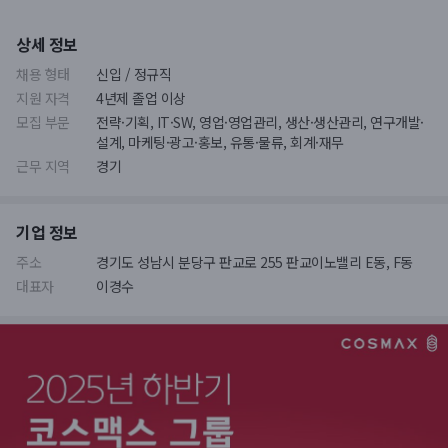
상세 정보
채용 형태
신입 / 정규직
지원 자격
4년제 졸업 이상
모집 부문
전략·기획, IT·SW, 영업·영업관리, 생산·생산관리, 연구개발·
설계, 마케팅·광고·홍보, 유통·물류, 회계·재무
근무 지역
경기
기업 정보
주소
경기도 성남시 분당구 판교로 255 판교이노밸리 E동, F동
대표자
이경수