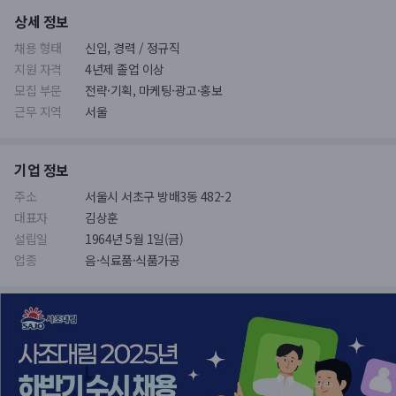
상세 정보
채용 형태
신입, 경력 / 정규직
지원 자격
4년제 졸업 이상
모집 부문
전략·기획, 마케팅·광고·홍보
근무 지역
서울
기업 정보
주소
서울시 서초구 방배3동 482-2
대표자
김상훈
설립일
1964년 5월 1일(금)
업종
음·식료품·식품가공