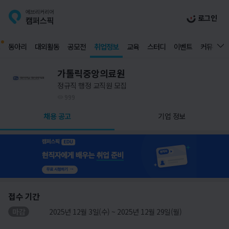
로그인
동아리
대외활동
공모전
취업정보
교육
스터디
이벤트
커뮤니티
가톨릭중앙의료원
정규직 행정 교직원 모집
999
채용 공고
기업 정보
접수 기간
마감
2025년 12월 3일(수) ~ 2025년 12월 29일(월)