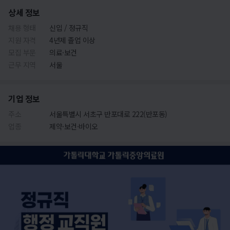
상세 정보
채용 형태
신입 / 정규직
지원 자격
4년제 졸업 이상
모집 부문
의료·보건
근무 지역
서울
기업 정보
주소
서울특별시 서초구 반포대로 222(반포동)
업종
제약·보건·바이오