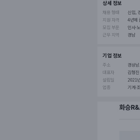
상세 정보
채용 형태
신입, 
지원 자격
4년제 
모집 부문
인사·
근무 지역
경남
기업 정보
주소
경상남
대표자
김형진
설립일
2021년
업종
기계·