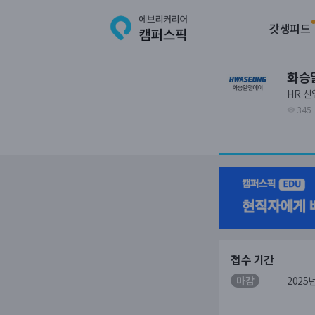
갓생피드
화승
HR 
345
접수 기간
마감
2025년