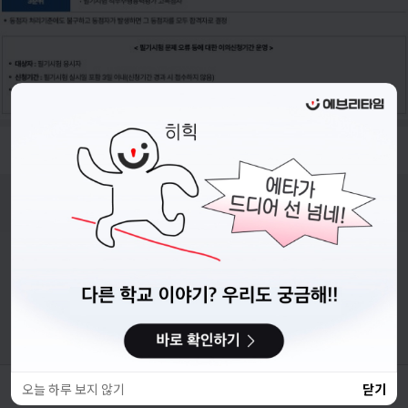
- 접수기간 : 26.02.24.(화) ~ 26.03.11.(수) 23:59 까지
비누커리어 주식회사
서울특별시 마포구 양화로 113, 5층
사업자등록번호 : 572-87-02009
직업정보제공사업 신고번호 : J1203020250012
이용약관
개인정보처리방침
커뮤니티이용규칙
공지사항
문의하기
© 에브리커리어(캠퍼스픽)
오늘 하루 보지 않기
닫기
채용사이트 바로가기
스크랩
공유
체불사업주 명단