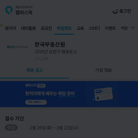
로그인
동아리
대외활동
공모전
취업정보
교육
스터디
이벤트
커뮤니티
한국부동산원
2026년 상반기 채용공고
1,298
채용 공고
기업 정보
접수 기간
마감
2월 24일(화) ~ 3월 11일(수)