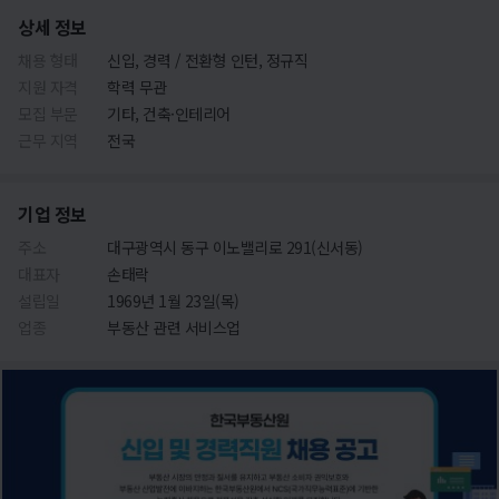
상세 정보
채용 형태
신입, 경력 / 전환형 인턴, 정규직
지원 자격
학력 무관
모집 부문
기타, 건축·인테리어
근무 지역
전국
기업 정보
주소
대구광역시 동구 이노밸리로 291(신서동)
대표자
손태락
설립일
1969년 1월 23일(목)
업종
부동산 관련 서비스업