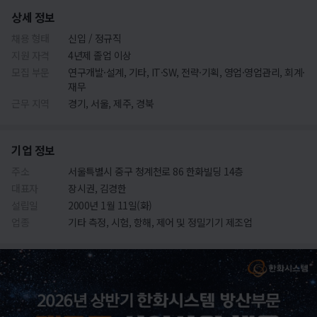
상세 정보
채용 형태
신입 / 정규직
지원 자격
4년제 졸업 이상
모집 부문
연구개발·설계, 기타, IT·SW, 전략·기획, 영업·영업관리, 회계·
재무
근무 지역
경기, 서울, 제주, 경북
기업 정보
주소
서울특별시 중구 청계천로 86 한화빌딩 14층
대표자
장시권, 김경한
설립일
2000년 1월 11일(화)
업종
기타 측정, 시험, 항해, 제어 및 정밀기기 제조업