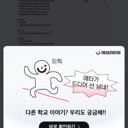
- 접수기간 : 26.03.09.(월) ~ 26.03.26.(목) 11시 까지
비누커리어 주식회사
서울특별시 마포구 양화로 113, 5층
사업자등록번호 : 572-87-02009
직업정보제공사업 신고번호 : J1203020250012
이용약관
개인정보처리방침
커뮤니티이용규칙
공지사항
문의하기