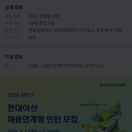
상세 정보
채용 형태
신입 / 전환형 인턴
지원 자격
4년제 졸업 이상
모집 부문
건축·인테리어, 영업·영업관리, 인사·노무, 토목·환경, 기타
근무 지역
전국
기업 정보
주소
강원도 고성군 현내면 화진포서길 10 (초도리)