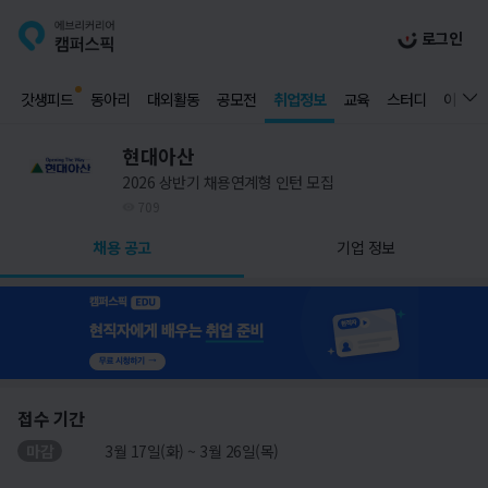
로그인
갓생피드
동아리
대외활동
공모전
취업정보
교육
스터디
이벤트
현대아산
2026 상반기 채용연계형 인턴 모집
709
채용 공고
기업 정보
접수 기간
마감
3월 17일(화) ~ 3월 26일(목)