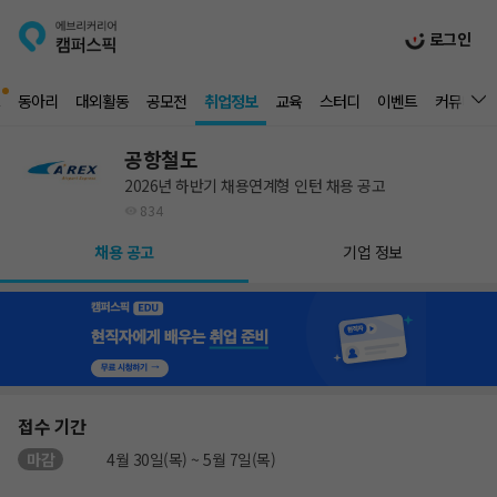
로그인
동아리
대외활동
공모전
취업정보
교육
스터디
이벤트
커뮤니티
공항철도
2026년 하반기 채용연계형 인턴 채용 공고
834
채용 공고
기업 정보
접수 기간
마감
4월 30일(목) ~ 5월 7일(목)