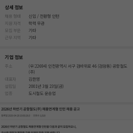
상세 정보
채용 형태
신입 / 전환형 인턴
지원 자격
학력 무관
모집 부문
기타
근무 지역
기타
기업 정보
주소
(우:22694) 인천광역시 서구 검바위로 46 (검암동) 공항철도
(주)
대표자
김한영
설립일
2001년 3월 23일(금)
업종
도시철도 운송업