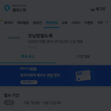
로그인
동아리
대외활동
공모전
취업정보
교육
스터디
이벤트
커뮤니티
코닝정밀소재
2026년 대졸 엔지니어 정규직 신입 채용
251
채용 공고
기업 정보
접수 기간
마감
5월 7일(목) ~ 5월 21일(목)