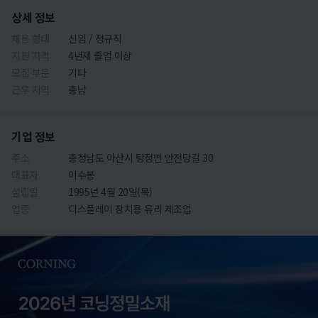
상세 정보
채용 형태
신입 / 정규직
지원 자격
4년제 졸업 이상
모집 부문
기타
근무 지역
충남
기업 정보
주소
충청남도 아산시 탕정면 만전당길 30
대표자
이수봉
설립일
1995년 4월 20일(목)
업종
디스플레이 장치용 유리 제조업