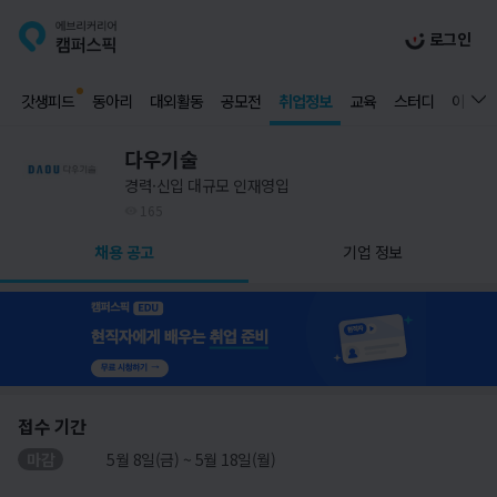
로그인
갓생피드
동아리
대외활동
공모전
취업정보
교육
스터디
이벤트
다우기술
경력·신입 대규모 인재영입
165
채용 공고
기업 정보
접수 기간
마감
5월 8일(금) ~ 5월 18일(월)