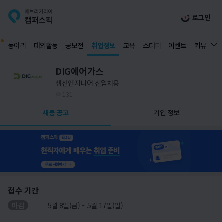
로그인
동아리
대외활동
공모전
취업정보
교육
스터디
이벤트
커뮤니티
DIG에어가스
생산엔지니어 신입채용
131
채용 공고
기업 정보
접수 기간
마감
5월 8일(금) ~ 5월 17일(일)