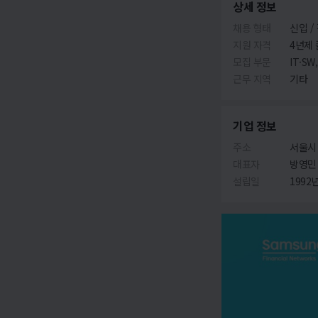
상세 정보
채용 형태
신입 /
지원 자격
4년제 
모집 부문
IT·SW
근무 지역
기타
기업 정보
주소
서울시 
대표자
방영민
설립일
1992년