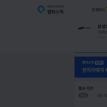
갓생피드
삼성
2026
632
접수 기간
마감
5월 7일