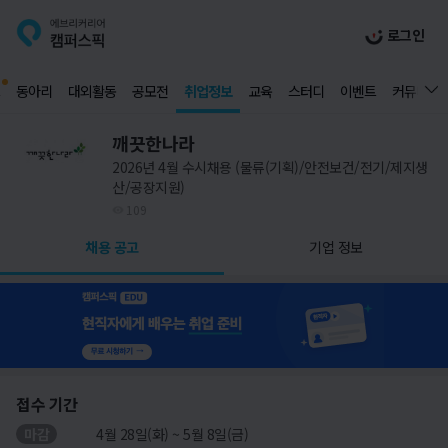
로그인
동아리
대외활동
공모전
취업정보
교육
스터디
이벤트
커뮤니티
깨끗한나라
2026년 4월 수시채용 (물류(기획)/안전보건/전기/제지생
산/공장지원)
109
채용 공고
기업 정보
접수 기간
마감
4월 28일(화) ~ 5월 8일(금)