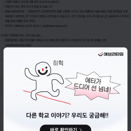
- 접수기간 : 26.04.28.(화) ~ 26.05.08.(금) 23:59 까지
비누커리어 주식회사
서울특별시 마포구 양화로 113, 5층
사업자등록번호 : 572-87-02009
직업정보제공사업 신고번호 : J1203020250012
이용약관
개인정보처리방침
커뮤니티이용규칙
공지사항
문의하기