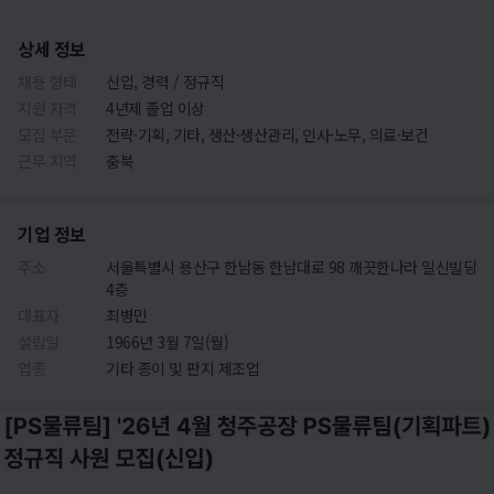
상세 정보
채용 형태
신입, 경력 / 정규직
지원 자격
4년제 졸업 이상
모집 부문
전략·기획, 기타, 생산·생산관리, 인사·노무, 의료·보건
근무 지역
충북
기업 정보
주소
서울특별시 용산구 한남동 한남대로 98 깨끗한나라 일신빌딩
4층
대표자
최병민
설립일
1966년 3월 7일(월)
업종
기타 종이 및 판지 제조업