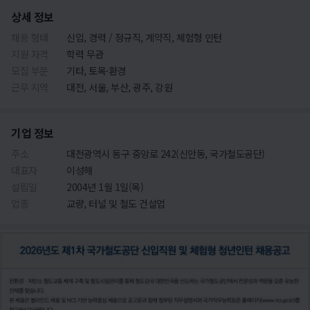
상세 정보
채용 형태
신입, 경력 / 정규직, 계약직, 체험형 인턴
지원 자격
학력 무관
모집 부문
기타, 토목·환경
근무 지역
대전, 서울, 부산, 광주, 강원
기업 정보
주소
대전광역시 동구 중앙로 242(신안동, 국가철도공단)
대표자
이성해
설립일
2004년 1월 1일(목)
업종
교량, 터널 및 철도 건설업