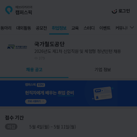
로그인
동아리
대외활동
공모전
취업정보
교육
스터디
이벤트
커뮤니티
국가철도공단
2026년도 제1차 신입직원 및 체험형 청년인턴 채용
379
채용 공고
기업 정보
접수 기간
마감
5월 4일(월) ~ 5월 11일(월)