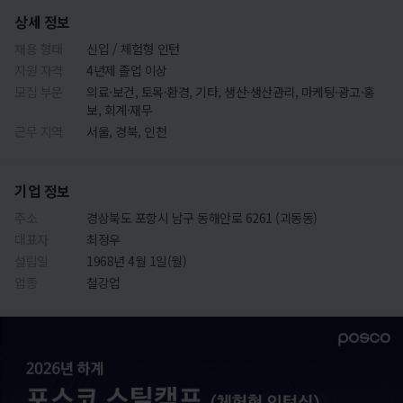
상세 정보
채용 형태
신입 / 체험형 인턴
지원 자격
4년제 졸업 이상
모집 부문
의료·보건, 토목·환경, 기타, 생산·생산관리, 마케팅·광고·홍
보, 회계·재무
근무 지역
서울, 경북, 인천
기업 정보
주소
경상북도 포항시 남구 동해안로 6261 (괴동동)
대표자
최정우
설립일
1968년 4월 1일(월)
업종
철강업