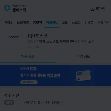
로그인
드
동아리
대외활동
공모전
취업정보
교육
스터디
이벤트
커뮤니티
(주)포스코
2026년 하계 스틸캠프(체험형 인턴십) 인턴 모집
1,280
채용 공고
기업 정보
접수 기간
마감
4월 30일(목) ~ 5월 13일(수)