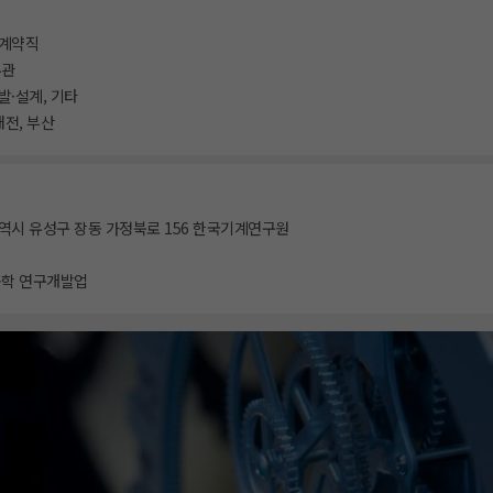
 계약직
무관
발·설계, 기타
대전, 부산
역시 유성구 장동 가정북로 156 한국기계연구원
공학 연구개발업