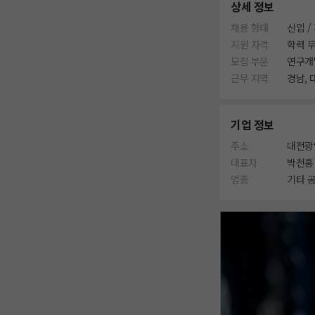
상세 정보
채용 형태
신입 /
지원 자격
학력 
모집 부문
연구개
근무 지역
경남, 
기업 정보
주소
대전광
대표자
박천홍
업종
기타 