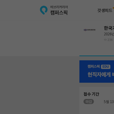
갓생피드
한국
2026
236
접수 기간
마감
5월 13