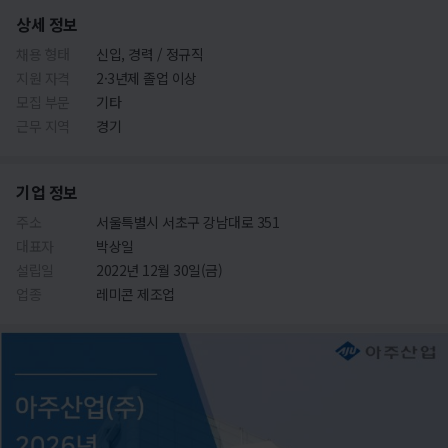
상세 정보
채용 형태
신입, 경력 / 정규직
지원 자격
2·3년제 졸업 이상
모집 부문
기타
근무 지역
경기
기업 정보
주소
서울특별시 서초구 강남대로 351
대표자
박상일
설립일
2022년 12월 30일(금)
업종
레미콘 제조업