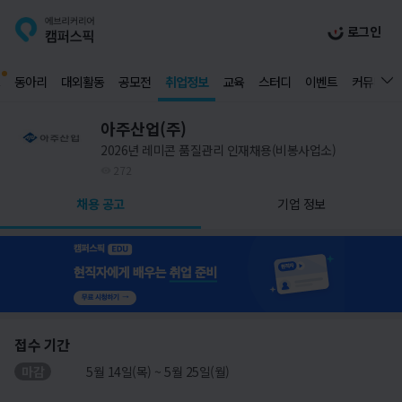
로그인
동아리
대외활동
공모전
취업정보
교육
스터디
이벤트
커뮤니티
아주산업(주)
2026년 레미콘 품질관리 인재채용(비봉사업소)
272
채용 공고
기업 정보
접수 기간
마감
5월 14일(목) ~ 5월 25일(월)