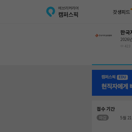
갓생피드
한국
2026
423
접수 기간
마감
5월 21