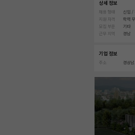
상세 정보
채용 형태
신입 /
지원 자격
학력 
모집 부문
기타
근무 지역
경남
기업 정보
주소
경상남도