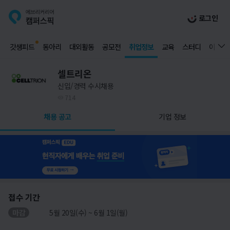
로그인
갓생피드
동아리
대외활동
공모전
취업정보
교육
스터디
이벤트
셀트리온
신입/경력 수시채용
714
채용 공고
기업 정보
접수 기간
마감
5월 20일(수) ~ 6월 1일(월)