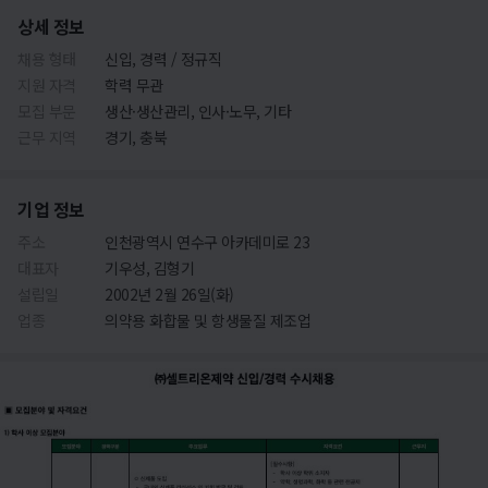
상세 정보
채용 형태
신입, 경력 / 정규직
지원 자격
학력 무관
모집 부문
생산·생산관리, 인사·노무, 기타
근무 지역
경기, 충북
기업 정보
주소
인천광역시 연수구 아카데미로 23
대표자
기우성, 김형기
설립일
2002년 2월 26일(화)
업종
의약용 화합물 및 항생물질 제조업