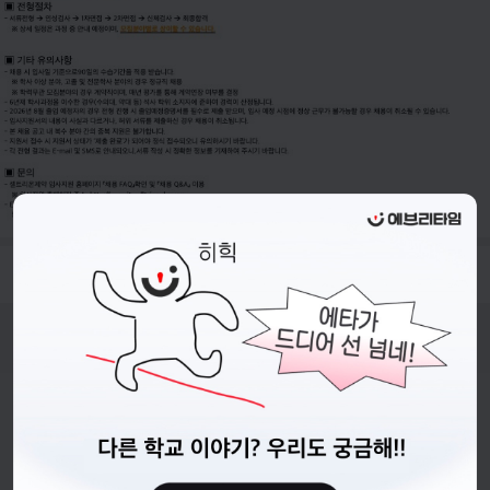
- 접수기간 : 26.05.20.(수) ~ 26.06.01.(월) 15시 까지
비누커리어 주식회사
서울특별시 마포구 양화로 113, 5층
사업자등록번호 : 572-87-02009
직업정보제공사업 신고번호 : J1203020250012
이용약관
개인정보처리방침
커뮤니티이용규칙
공지사항
문의하기