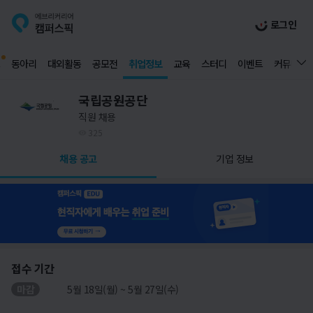
로그인
동아리
대외활동
공모전
취업정보
교육
스터디
이벤트
커뮤니티
국립공원공단
직원 채용
325
채용 공고
기업 정보
접수 기간
마감
5월 18일(월) ~ 5월 27일(수)