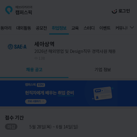
로그인
동아리
대외활동
공모전
취업정보
교육
스터디
이벤트
커뮤니티
세아상역
2026년 해외영업 및 Design직무 경력사원 채용
138
채용 공고
기업 정보
접수 기간
마감
5월 28일(목) ~ 6월 14일(일)