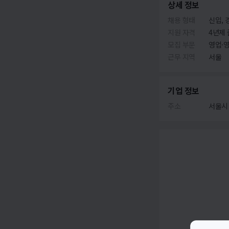
상세 정보
채용 형태
신입, 
지원 자격
4년제 
모집 부문
영업·
근무 지역
서울
기업 정보
주소
서울시 