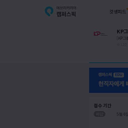
갓생피드
KP
[KP그
122
접수 기간
마감
5월 6일