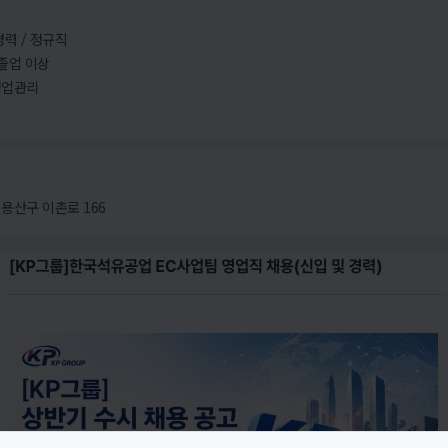
경력 / 정규직
졸업 이상
영업관리
용산구 이촌로 166