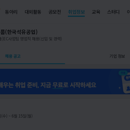
동아리
대외활동
공모전
취업정보
교육
스터디
그룹(한국석유공업)
룹]EC사업팀 영업직 채용(신입 및 경력)
채용 공고
기업 정보
(수) ~ 6월 15일(월)