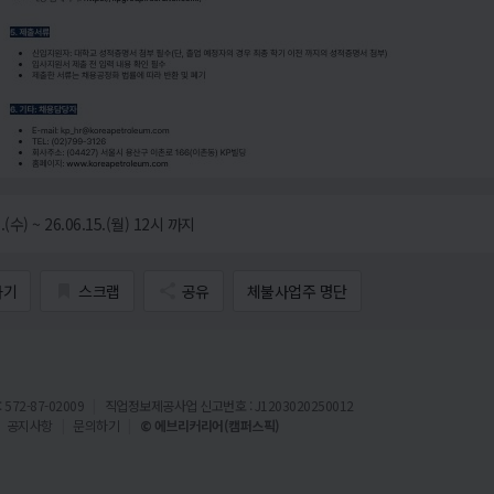
.(수) ~ 26.06.15.(월) 12시 까지
가기
스크랩
공유
체불사업주 명단
72-87-02009
직업정보제공사업 신고번호 : J1203020250012
공지사항
문의하기
© 에브리커리어(캠퍼스픽)