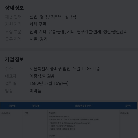
상세 정보
채용 형태
신입, 경력 / 계약직, 정규직
지원 자격
학력 무관
모집 부문
전략·기획, 유통·물류, 기타, 연구개발·설계, 생산·생산관리
근무 지역
서울, 경기
기업 정보
주소
서울특별시 송파구 법원로6길 11 8~11층
대표자
이광식/이원범
설립일
1982년 12월 16일(목)
업종
의약품