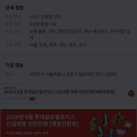
상세 정보
채용 형태
신입 / 전환형 인턴
지원 자격
4년제 졸업 이상
모집 부문
유통·물류, 기타, 영업·영업관리, 생산·생산관리, 연구개발·설
계
근무 지역
서울, 전북, 광주, 경남, 대전, 경기
기업 정보
주소
대한민국 서울특별시 송파구 올림픽로 300 (신천동)