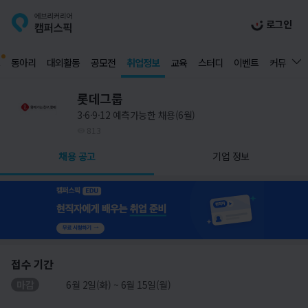
로그인
동아리
대외활동
공모전
취업정보
교육
스터디
이벤트
커뮤니티
롯데그룹
3·6·9·12 예측가능한 채용(6월)
813
채용 공고
기업 정보
접수 기간
마감
6월 2일(화) ~ 6월 15일(월)