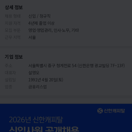
상세 정보
채용 형태
신입 / 정규직
지원 자격
4년제 졸업 이상
모집 부문
영업·영업관리, 인사·노무, 기타
근무 지역
서울
기업 정보
주소
서울특별시 중구 청계천로 54 (신한은행 광교빌딩 7F~13F)
대표자
설영오
설립일
1991년 4월 20일(토)
업종
금융리스업