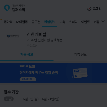
로그인
동아리
대외활동
공모전
취업정보
교육
스터디
이벤트
커뮤니티
신한캐피탈
2026년 신입사원 공개채용
1,024
채용 공고
기업 정보
접수 기간
마감
6월 8일(월) ~ 6월 21일(일)