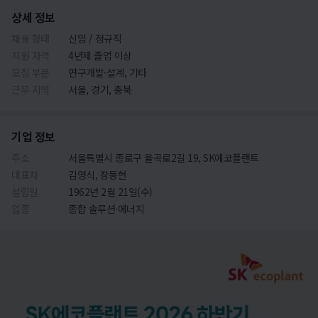
상세 정보
채용 형태
신입 / 정규직
지원 자격
4년제 졸업 이상
모집 부문
연구개발·설계, 기타
근무 지역
서울, 경기, 충북
기업 정보
주소
서울특별시 종로구 율곡로2길 19, SK에코플랜트
대표자
김영식, 장동현
설립일
1962년 2월 21일(수)
업종
종합 솔루션·에너지