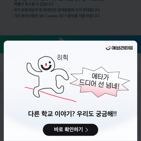
- 접수기간 : 26.06.10.(수) ~ 26.06.28.(일) 23:59 까지
비누커리어 주식회사
서울특별시 마포구 양화로 113, 5층
사업자등록번호 : 572-87-02009
직업정보제공사업 신고번호 : J1203020250012
이용약관
개인정보처리방침
커뮤니티이용규칙
공지사항
문의하기
© 에브리커리어(캠퍼스픽)