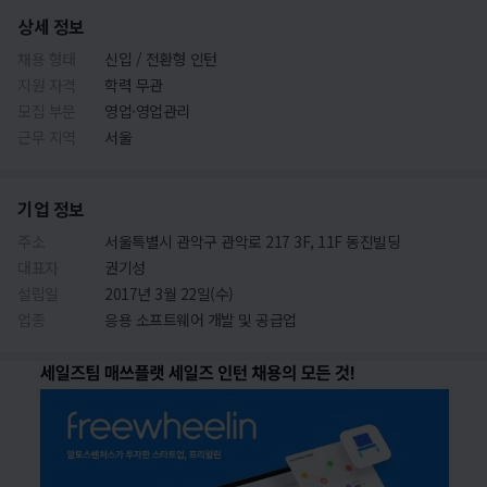
상세 정보
채용 형태
신입 / 전환형 인턴
지원 자격
학력 무관
모집 부문
영업·영업관리
근무 지역
서울
기업 정보
주소
서울특별시 관악구 관악로 217 3F, 11F 동진빌딩
대표자
권기성
설립일
2017년 3월 22일(수)
업종
응용 소프트웨어 개발 및 공급업