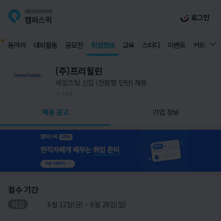
로그인
동아리
대외활동
공모전
취업정보
교육
스터디
이벤트
커뮤니티
(주)프리윌린
세일즈팀 신입 (전환형 인턴) 채용
193
채용 공고
기업 정보
접수 기간
마감
6월 12일(금) ~ 6월 28일(일)