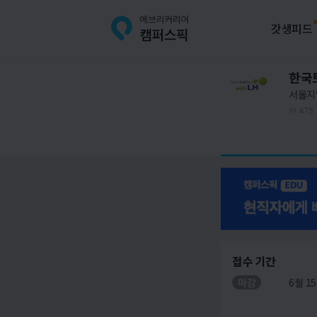
갓생피드
한국
서울지
475
접수 기간
마감
6월 15