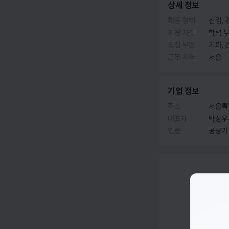
상세 정보
채용 형태
신입, 
지원 자격
학력 
모집 부문
기타,
근무 지역
서울
기업 정보
주소
서울특
대표자
박상우
업종
공공기