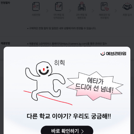
- 접수기간 : 26.06.17.(수) ~ 26.06.28.(일) 23:59 까지
비누커리어 주식회사
서울특별시 마포구 양화로 113, 5층
사업자등록번호 : 572-87-02009
직업정보제공사업 신고번호 : J1203020250012
이용약관
개인정보처리방침
커뮤니티이용규칙
공지사항
문의하기
© 에브리커리어(캠퍼스픽)