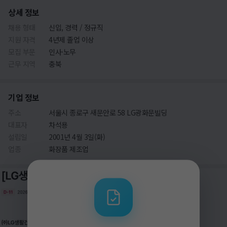
상세 정보
채용 형태
신입, 경력 / 정규직
지원 자격
4년제 졸업 이상
모집 부문
인사·노무
근무 지역
충북
기업 정보
주소
서울시 종로구 새문안로 58 LG광화문빌딩
대표자
차석용
설립일
2001년 4월 3일(화)
업종
화장품 제조업