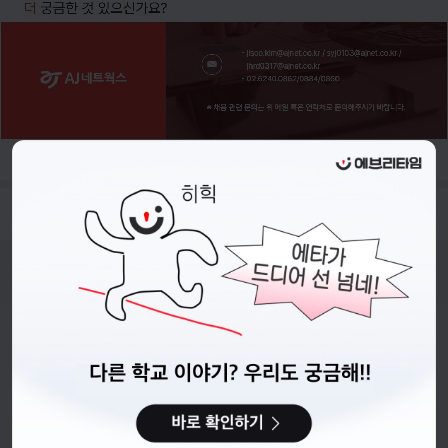
- 접수기간 : 26.06.18.(목) ~ 26.06.28.(일) 23:59 까지
비누커리어 주식회사
서울특별시 마포구 양화로 113, 5층
사업자등록번호 : 572-87-02009
직업정보제공사업 신고번호 : J1203020250012
이용약관
개인정보처리방침
커뮤니티이용규칙
공지사항
문의하기
© 에브리커리어(캠퍼스픽)