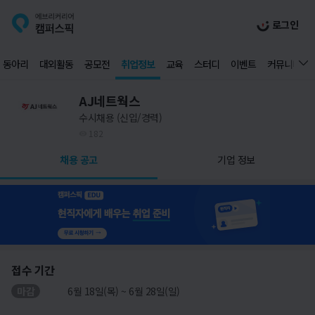
로그인
동아리
대외활동
공모전
취업정보
교육
스터디
이벤트
커뮤니티
AJ네트웍스
수시채용 (신입/경력)
182
채용 공고
기업 정보
접수 기간
마감
6월 18일(목) ~ 6월 28일(일)