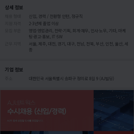
상세 정보
채용 형태
신입, 경력 / 전환형 인턴, 정규직
지원 자격
2·3년제 졸업 이상
모집 부문
영업·영업관리, 전략·기획, 회계·재무, 인사·노무, 기타, 마케
팅·광고·홍보, IT·SW
근무 지역
서울, 제주, 대전, 경기, 대구, 전남, 전북, 부산, 인천, 울산, 세
종
기업 정보
주소
대한민국 서울특별시 송파구 정의로 8길 9 (AJ빌딩)