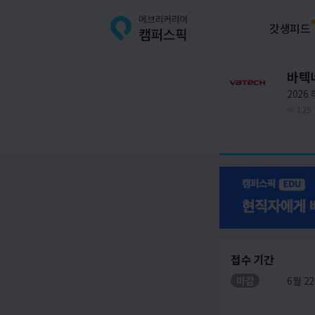
갓생피드
바텍
2026
125
접수 기간
마감
6월 22