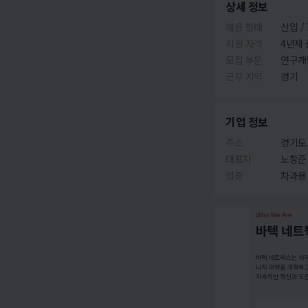
상세 정보
채용 형태
신입 /
지원 자격
4년제 
모집 부문
연구개발
근무 지역
경기
기업 정보
주소
경기도 
대표자
노창준
업종
차과용