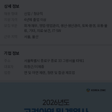
상세 정보
채용 형태
신입 / 정규직
지원 자격
4년제 졸업 이상
모집 부문
회계·재무, 영업·영업관리, 생산·생산관리, 토목·환경, 유통·물
류, 기타, 의료·보건, IT·SW
근무 지역
서울, 울산
기업 정보
주소
서울특별시 종로구 종로 33 그랑서울 타워1
대표자
최창근/이제중
업종
연 및 아연 제련, 정련 및 합금 제조업