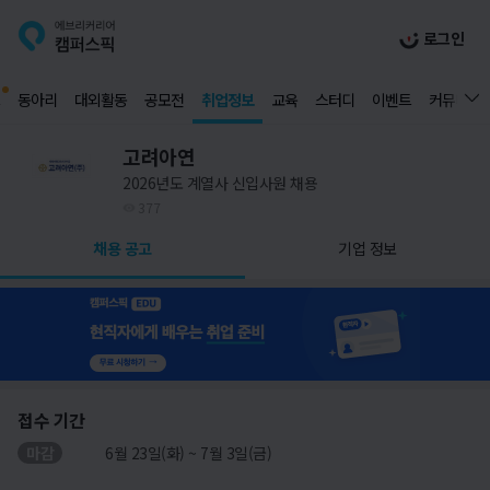
로그인
동아리
대외활동
공모전
취업정보
교육
스터디
이벤트
커뮤니티
고려아연
2026년도 계열사 신입사원 채용
377
채용 공고
기업 정보
접수 기간
마감
6월 23일(화) ~ 7월 3일(금)