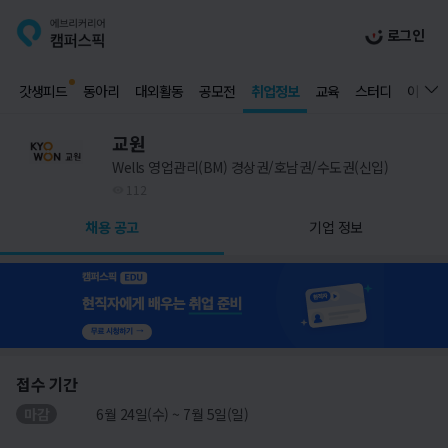
로그인
갓생피드
동아리
대외활동
공모전
취업정보
교육
스터디
이벤트
교원
Wells 영업관리(BM) 경상권/호남권/수도권(신입)
112
채용 공고
기업 정보
접수 기간
마감
6월 24일(수) ~ 7월 5일(일)